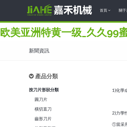
首頁
關于
欧美亚洲特黄一级_久久99
新聞資訊
產品分類
按刀片形狀分類
1)化學
圓刀片
橫切直刀
2)力學
齒形刀片
①當采用