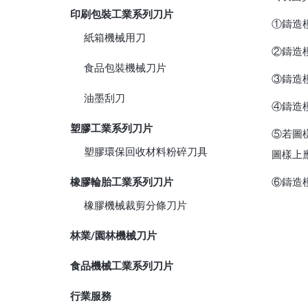
印刷包裝工業系列刀片
①鑄造模
紙箱機械用刀
②鑄造
食品包裝機械刀片
③鑄造
油墨刮刀
④鑄造
塑膠工業系列刀片
⑤若圖
塑膠環保回收材料粉碎刀具
圖樣上
橡膠輪胎工業系列刀片
⑥鑄造
橡膠機械裁剪分條刀片
林業/園林機械刀片
食品機械工業系列刀片
行業服務