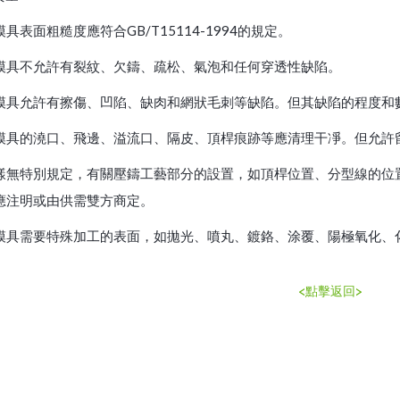
具表面粗糙度應符合GB/T15114-1994的規定。
模具不允許有裂紋、欠鑄、疏松、氣泡和任何穿透性缺陷。
模具允許有擦傷、凹陷、缺肉和網狀毛刺等缺陷。但其缺陷的程度和
模具的澆口、飛邊、溢流口、隔皮、頂桿痕跡等應清理干凈。但允許
樣無特別規定，有關壓鑄工藝部分的設置，如頂桿位置、分型線的位
應注明或由供需雙方商定。
模具需要特殊加工的表面，如拋光、噴丸、鍍鉻、涂覆、陽極氧化、
<點擊返回>