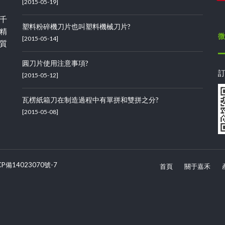
[2015-05-19]
千
塑料粉碎機刀片也叫塑料機械刀片?
精
微
[2015-05-14]
質
圓刀片使用注意事項?
[2015-05-12]
瓦楞紙箱刀在制造過程中有單拼和雙拼之分?
[2015-05-08]
CP備14023070號-7
首頁
關于嘉禾