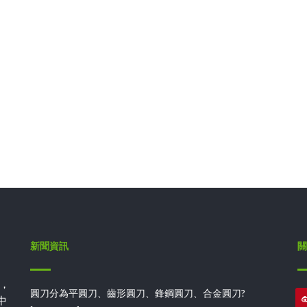
新聞資訊
關
，
圓刀分為平圓刀、齒形圓刀、鋒鋼圓刀、合金圓刀?
中