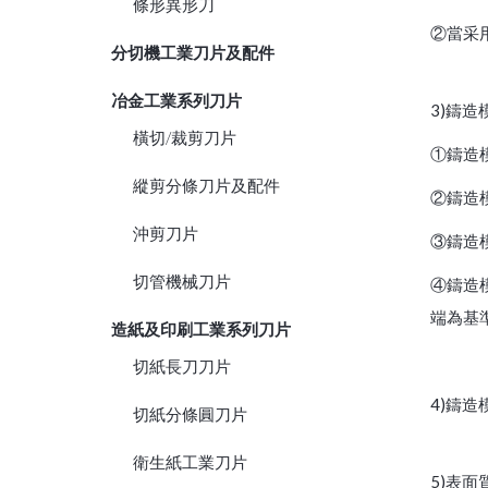
條形異形刀
②當采
分切機工業刀片及配件
冶金工業系列刀片
3)鑄造
橫切/裁剪刀片
①鑄造
縱剪分條刀片及配件
②鑄造
沖剪刀片
③鑄造模
切管機械刀片
④鑄造
端為基
造紙及印刷工業系列刀片
切紙長刀刀片
4)鑄造
切紙分條圓刀片
衛生紙工業刀片
5)表面