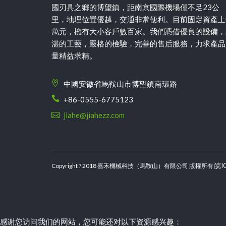
國刃具之鄉的博望鎮，距南京國際機場僅不足23公
里，地理位置優越，交通非常便利。目前固定資產上
萬元，擁有大小客戶數百家。我們憑借優良的設備，
湛的工藝，嚴格的檢驗，完善的售后服務，力求產品
量精益求精。
中國安徽省馬鞍山市博望鎮南環路
+86-0555-6775123
jiahe@jiahezz.com
皖I
Copyright ? 2018 嘉禾機械科技（馬鞍山）有限公司 版權所有
感谢您访问我们的网站，您可能还对以下资源感兴趣：