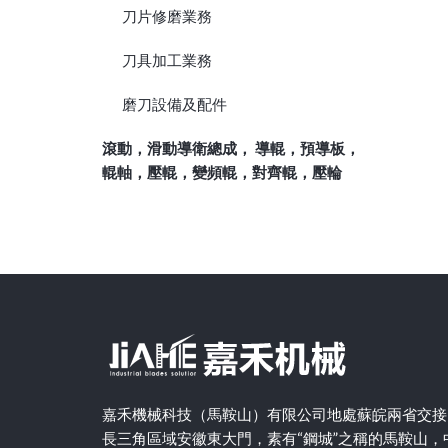
刀片修磨業務
刀具加工業務
磨刀設備及配件
滾動，滑動導衛總成， 導輥，預導板，
輥軸，壓輥，變頻輥，對齊輥，壓輪
嘉禾機械科技（馬鞍山）有限公司地處蘇皖兩省交接
長三角區域安徽東大門，素有“鋼城”之稱的馬鞍山，