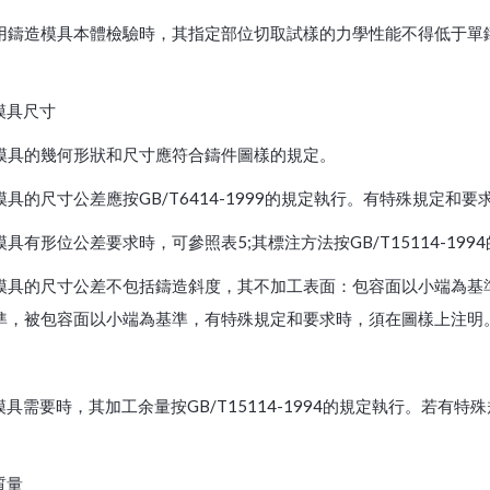
用鑄造模具本體檢驗時，其指定部位切取試樣的力學性能不得低于單
模具尺寸
模具的幾何形狀和尺寸應符合鑄件圖樣的規定。
模具的尺寸公差應按GB/T6414-1999的規定執行。有特殊規定和
具有形位公差要求時，可參照表5;其標注方法按GB/T15114-199
模具的尺寸公差不包括鑄造斜度，其不加工表面：包容面以小端為基
準，被包容面以小端為基準，有特殊規定和要求時，須在圖樣上注明
模具需要時，其加工余量按GB/T15114-1994的規定執行。若
質量